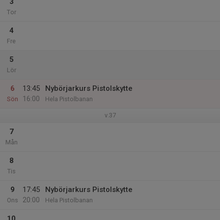
3
Tor
4
Fre
5
Lör
6
13:45
Nybörjarkurs Pistolskytte
16:00
Sön
Hela Pistolbanan
v.37
7
Mån
8
Tis
9
17:45
Nybörjarkurs Pistolskytte
20:00
Ons
Hela Pistolbanan
10