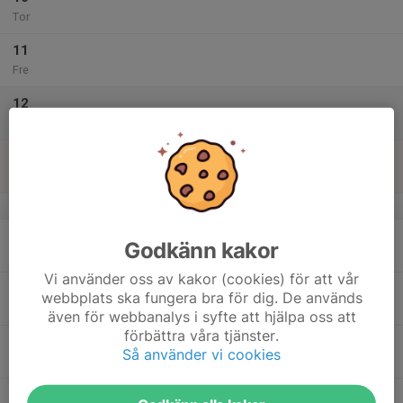
Tor
11
Fre
12
Lör
13
13:45
Nybörjarkurs Pistolskytte
16:00
Sön
Hela Pistolbanan
v.38
14
Godkänn kakor
Mån
Vi använder oss av kakor (cookies) för att vår
15
webbplats ska fungera bra för dig. De används
Tis
även för webbanalys i syfte att hjälpa oss att
förbättra våra tjänster.
16
18:00
Nybörjarkurs Pistolskytte
Så använder vi cookies
19:00
Ons
Hela Pistolbanan
17