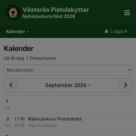
Västerås Pistolskyttar
Nybörjarkurs Höst 2026
Logga in
Kalender
Kalender
Gå till idag
|
Prenumerera
September 2026
1
Tis
2
17:45
Nybörjarkurs Pistolskytte
20:00
Ons
Hela Pistolbanan