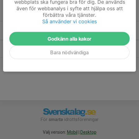
webbplats ska fungera bra för dig. De används
även för webbanalys i syfte att hjälpa oss att
Här publicerar vi lite matnyttigt för oss som gillar fältskytte
förbättra våra tjänster.
Så använder vi cookies
Kommande aktiviteter
Godkänn alla kakor
Lör 3/10
Städ / underhållsdag
Bara nödvändiga
10:00-14:00
Hela Pistolbanan
Hela kalendern
För
smarta
idrottsföreningar
Välj version:
Mobil
|
Desktop