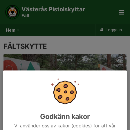
Västerås Pistolskyttar
Fält
Logga in
Hem
FÄLTSKYTTE
Godkänn kakor
Vi använder oss av kakor (cookies) för att vår