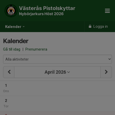
Västerås Pistolskyttar
Nybörjarkurs Höst 2026
Logga in
Kalender
Kalender
Gå till idag
|
Prenumerera
April 2026
1
Ons
2
Tor