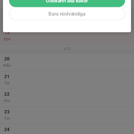
Godkänn alla kakor
Fre
Bara nödvändiga
18
Lör
19
Sön
v.17
20
Mån
21
Tis
22
Ons
23
Tor
24