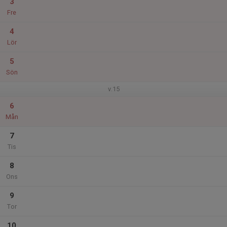
3
Fre
4
Lör
5
Sön
v.15
6
Mån
7
Tis
8
Ons
9
Tor
10