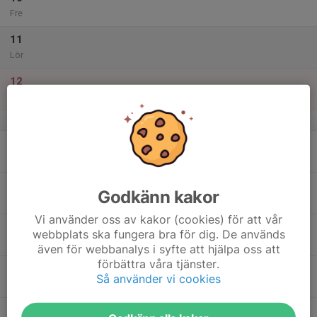
Fre
11
Lör
12
Sön
v.16
13
Mån
14
Godkänn kakor
Tis
Vi använder oss av kakor (cookies) för att vår
15
webbplats ska fungera bra för dig. De används
Ons
även för webbanalys i syfte att hjälpa oss att
förbättra våra tjänster.
16
Så använder vi cookies
Tor
17