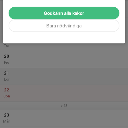
17
Tis
Godkänn alla kakor
18
Bara nödvändiga
Ons
19
Tor
20
Fre
21
Lör
22
Sön
v.13
23
Mån