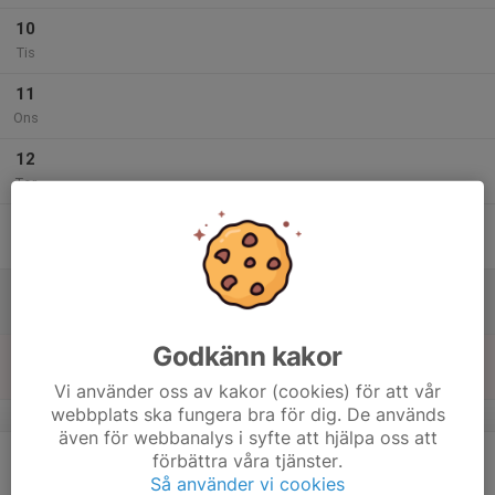
10
Tis
11
Ons
12
Tor
13
Fre
14
Lör
Godkänn kakor
15
Sön
Vi använder oss av kakor (cookies) för att vår
webbplats ska fungera bra för dig. De används
v.12
även för webbanalys i syfte att hjälpa oss att
16
förbättra våra tjänster.
Mån
Så använder vi cookies