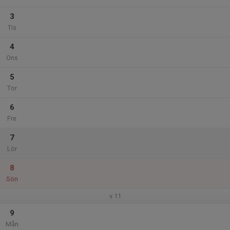
3
Tis
4
Ons
5
Tor
6
Fre
7
Lör
8
Sön
v.11
9
Mån