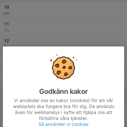
10
Mån
11
Tis
12
Ons
13
Tor
14
Fre
Godkänn kakor
15
Lör
Vi använder oss av kakor (cookies) för att vår
webbplats ska fungera bra för dig. De används
16
även för webbanalys i syfte att hjälpa oss att
Sön
förbättra våra tjänster.
v.34
Så använder vi cookies