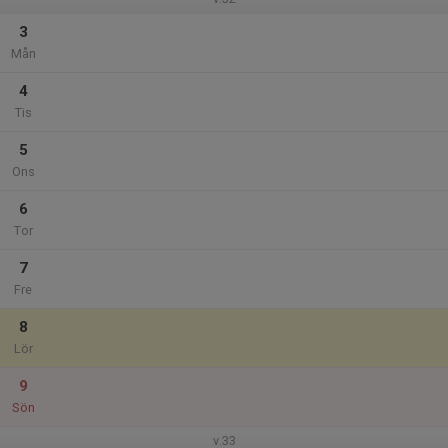
3
Mån
4
Tis
5
Ons
6
Tor
7
Fre
8
Lör
9
Sön
v.33