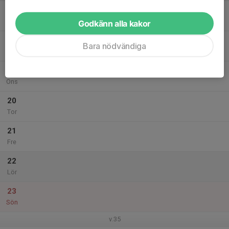
17
Mån
Godkänn alla kakor
18
Bara nödvändiga
Tis
19
Ons
20
Tor
21
Fre
22
Lör
23
Sön
v.35