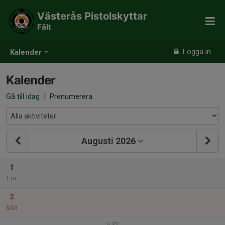
Västerås Pistolskyttar
Fält
Logga in
Kalender
Kalender
Gå till idag
|
Prenumerera
Augusti 2026
1
Lör
2
Sön
v.32