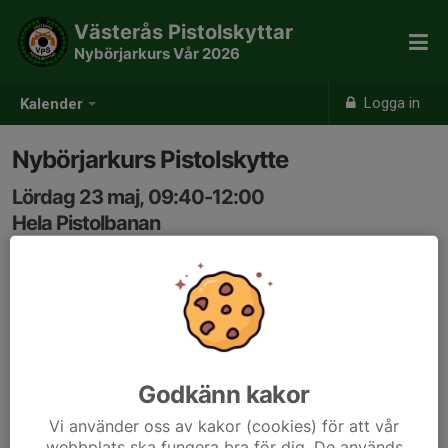
Västerås Pistolskyttar
Nybörjarkurs Vår 2026
Logga in
Kalender
Nybörjarkurs Pistolskytte
Lördag 23 maj, 09:40-12:00
Hela Pistolbanan
Samling: 09:40
Kurs för nya skyttar inom Nationellt skytte
Godkänn kakor
Vi använder oss av kakor (cookies) för att vår
webbplats ska fungera bra för dig. De används