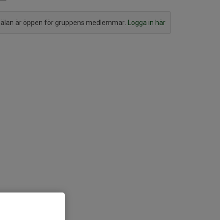
lan är öppen för gruppens medlemmar.
Logga in här