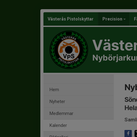
Västerås Pistolskyttar
Precision
F
Väster
Nybörjarku
Nyb
Hem
Sönd
Nyheter
Hela
Medlemmar
Saml
Kalender