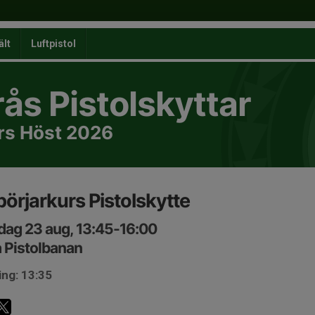
ält
Luftpistol
ås Pistolskyttar
rs Höst 2026
örjarkurs Pistolskytte
ag 23 aug, 13:45-16:00
 Pistolbanan
ing: 13:35