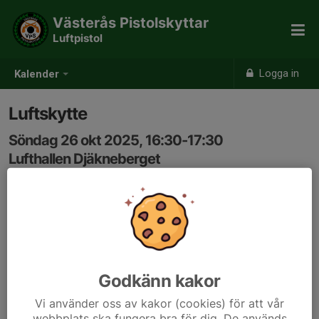
Västerås Pistolskyttar
Luftpistol
Logga in
Kalender
Luftskytte
Söndag 26 okt 2025, 16:30-17:30
Lufthallen Djäkneberget
Samling: 16:15
Vi skjuter luftpistol!
Välkommen att prova-på eller träna regelbundet
Anmäl dig här i kalendern så att skjutledaren vet hur
Godkänn kakor
många som kommer.
Vi använder oss av kakor (cookies) för att vår
webbplats ska fungera bra för dig. De används