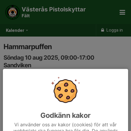
Västerås Pistolskyttar
Fält
Logga in
Kalender
Hammarpuffen
Söndag 10 aug 2025, 09:00-17:00
Sandviken
Samling: 09:00
Sandvikens Pistolklubb bjuder in till fältskjutning (6
stationer)
Anmälan på plats
Godkänn kakor
Se inbjudan för mer information
Vi använder oss av kakor (cookies) för att vår
Inbjudan Hammarpuffen 2025.png
webbplats ska fungera bra för dig. De används