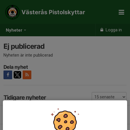
Västerås Pistolskyttar
Logga in
Nyheter
Ej publicerad
Nyheten är inte publicerad
Dela nyhet
Tidigare nyheter
Revolversnabben och Pistolsnabben 9/8
Idag, 12:18
0