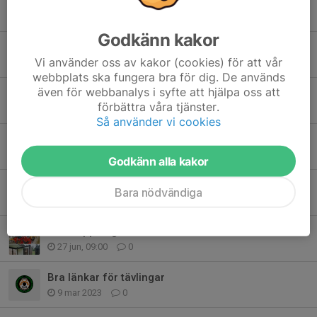
Välkommen till kretsmästerskap och KM i precision C
Igår, 08:54
0
Godkänn kakor
ÖSM Precision
Vi använder oss av kakor (cookies) för att vår
Igår, 08:33
0
webbplats ska fungera bra för dig. De används
även för webbanalys i syfte att hjälpa oss att
Kretsfält
förbättra våra tjänster.
7 aug, 21:29
0
Så använder vi cookies
Du missar väl inte Revolversnabben och Pistolsnabben 9 augusti
4 aug, 18:12
1
Godkänn alla kakor
Hemortens Banor Militär snabbmatch
Bara nödvändiga
10 jul, 10:46
1
Gräsklippning
27 jun, 09:00
0
Bra länkar för tävlingar
9 mar 2023
0