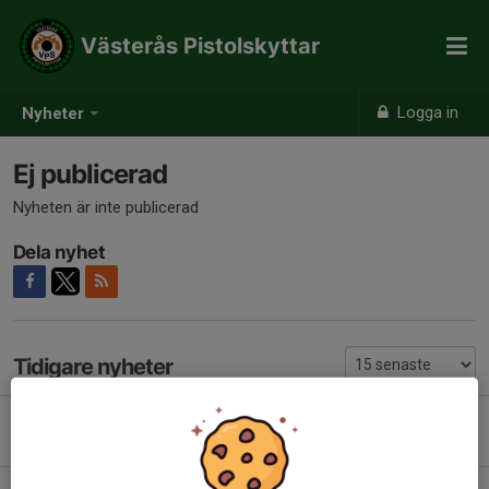
Västerås Pistolskyttar
Logga in
Nyheter
Ej publicerad
Nyheten är inte publicerad
Dela nyhet
Tidigare nyheter
Revolversnabben och Pistolsnabben 9/8
Idag, 12:18
0