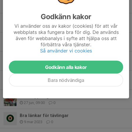
Välkommen till kretsmästerskap och KM i precision C
Igår, 08:54
0
Godkänn kakor
ÖSM Precision
Vi använder oss av kakor (cookies) för att vår
Igår, 08:33
0
webbplats ska fungera bra för dig. De används
även för webbanalys i syfte att hjälpa oss att
Kretsfält
förbättra våra tjänster.
7 aug, 21:29
0
Så använder vi cookies
Du missar väl inte Revolversnabben och Pistolsnabben 9 augusti
4 aug, 18:12
1
Godkänn alla kakor
Hemortens Banor Militär snabbmatch
Bara nödvändiga
10 jul, 10:46
1
Gräsklippning
27 jun, 09:00
0
Bra länkar för tävlingar
9 mar 2023
0