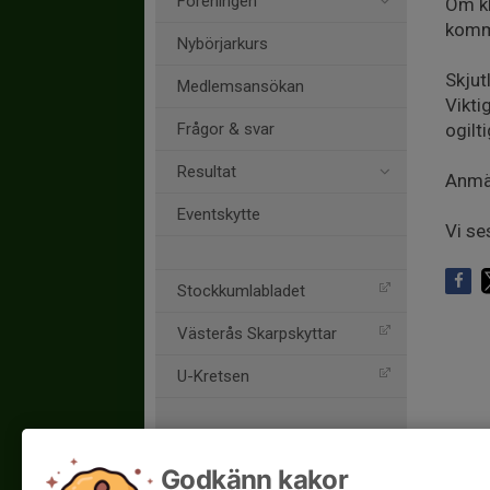
Föreningen
Om kl
komme
Nybörjarkurs
Skjut
Medlemsansökan
Vikti
Frågor & svar
ogilti
Resultat
Anmäl
Eventskytte
Vi se
Stockkumlabladet
Västerås Skarpskyttar
U-Kretsen
Godkänn kakor