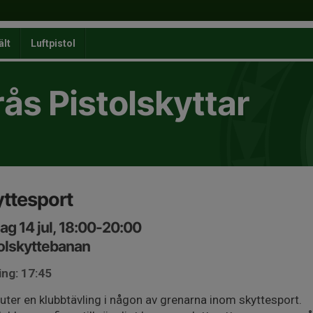
ält
Luftpistol
ås Pistolskyttar
ttesport
ag 14 jul, 18:00-20:00
olskyttebanan
ing: 17:45
juter en klubbtävling i någon av grenarna inom skyttesport.