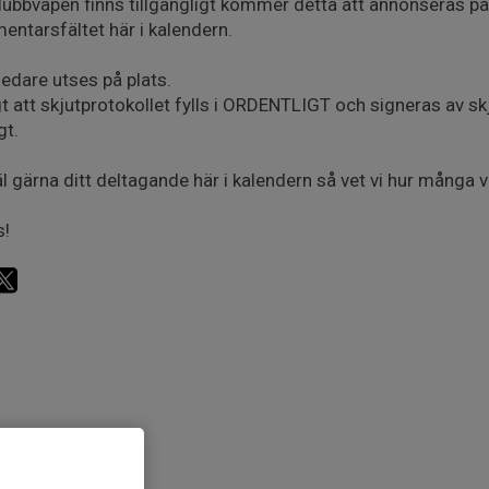
ubbvapen finns tillgängligt kommer detta att annonseras på
ntarsfältet här i kalendern.
ledare utses på plats.
gt att skjutprotokollet fylls i ORDENTLIGT och signeras av skj
gt.
 gärna ditt deltagande här i kalendern så vet vi hur många vi 
s!