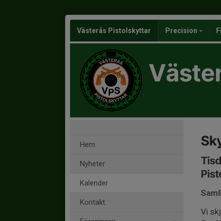
Västerås Pistolskyttar
Precision
F
Väster
Sky
Hem
Tisd
Nyheter
Pist
Kalender
Saml
Kontakt
Vi sk