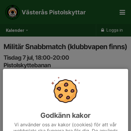
Västerås Pistolskyttar
Logga in
Kalender
Militär Snabbmatch (klubbvapen finns)
Tisdag 7 jul, 18:00-20:00
Pistolskyttebanan
Samling: 17:45
Vi skjuter en klubbtävling i Militär Snabbmatch.
Om klubbvapen finns tillgängligt kommer detta att
annonseras på facebook/messenger alternativt i
kommentarsfältet här i kalendern.
Godkänn kakor
Skjutledare utses på plats.
Vi använder oss av kakor (cookies) för att vår
Viktigt att skjutprotokollet fylls i ORDENTLIGT och
webbplats ska fungera bra för dig. De används