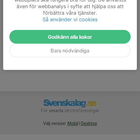
signeras av skjutledaren, annars blir resultatet ogiltigt.
även för webbanalys i syfte att hjälpa oss att
förbättra våra tjänster.
Anmäl gärna ditt deltagande här i kalendern så vet vi hur
Så använder vi cookies
många vi blir.
Godkänn alla kakor
Vi ses!
Bara nödvändiga
För
smarta
idrottsföreningar
Välj version:
Mobil
|
Desktop