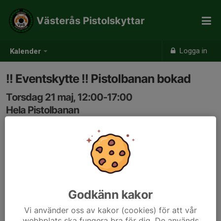
Västerås Pistolskyttar
Logga in
Kalender
!! Eventskytte !! Pistolbanan bokad
Torsdag 21 maj, 12:00-17:00
Hela Pistolbanan
Samling: 12:00
Godkänn kakor
Vi använder oss av kakor (cookies) för att vår
webbplats ska fungera bra för dig. De används