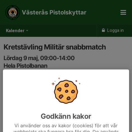
Västerås Pistolskyttar
Logga in
Kalender
Kretstävling Militär snabbmatch
Lördag 9 maj, 09:00-14:00
Hela Pistolbanan
Samling: 09:00
Godkänn kakor
Vi använder oss av kakor (cookies) för att vår
webbplats ska fungera bra för dig. De används