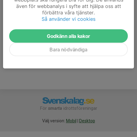
Klubbvapen tas ut.
även för webbanalys i syfte att hjälpa oss att
förbättra våra tjänster.
Viktigt att du anmäler ditt deltagande och önskan om
Så använder vi cookies
lånevapen här i kalendern.
Godkänn alla kakor
Vi ses!
Bara nödvändiga
För
smarta
idrottsföreningar
Välj version:
Mobil
|
Desktop