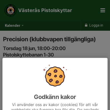
Västerås Pistolskyttar
Logga in
Kalender
Precision (klubbvapen tillgängliga)
Torsdag 18 jun, 18:00-20:00
Pistolskyttebanan 1-30
Samling: 17:45
Vi skjuter en klubbtävling i precision, skjutledare utses
på plats.
Skjutprotokollet måste skrivas i ORDENTLIGT och
signeras av skjutledaren - annars blir resultatet ogiltigt.
Godkänn kakor
-
Vi använder oss av kakor (cookies) för att vår
webbplats ska fungera bra för dig. De används