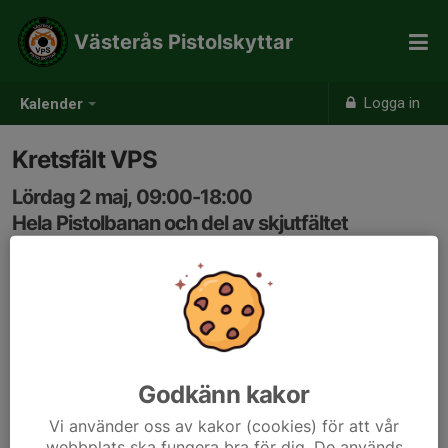
Västerås Pistolskyttar
Logga in
Kalender
Kretsfält VPS
Lördag 2 maj, 09:00-18:00
Hela Pistolbanan och del av skjutfältet
Samling: 09:00
VPS anordnar kretsfält
Godkänn kakor
Vi använder oss av kakor (cookies) för att vår
webbplats ska fungera bra för dig. De används