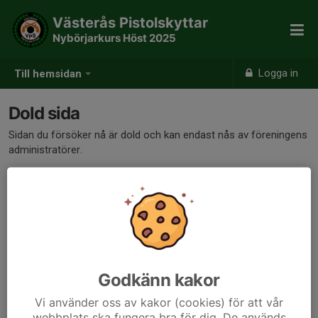
Västerås Pistolskyttar
Nybörjarkurs Höst 2025
Logga in
Till hemsidan
Dold sida
Sidan du försöker nå är dold och kan endast nås av föreningens
administratörer.
Godkänn kakor
Vi använder oss av kakor (cookies) för att vår
webbplats ska fungera bra för dig. De används